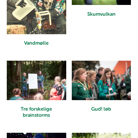
Skumvulkan
Vandmølle
Tre forskelige
Gud! løb
brainstorms