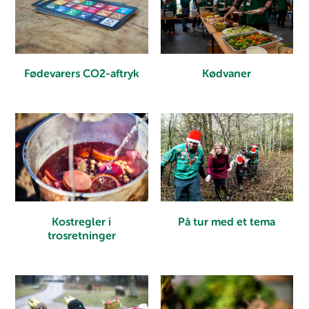
Fødevarers CO2-aftryk
Kødvaner
På tur med et tema
Kostregler i
trosretninger