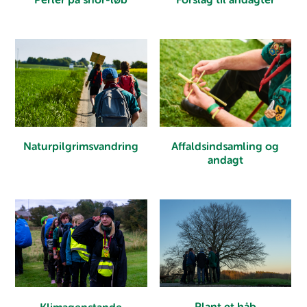
Perler på snor-løb
Forslag til andagter
Naturpilgrimsvandring
Affaldsindsamling og
andagt