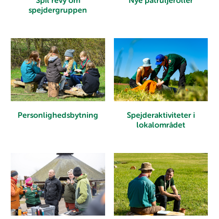
Nye patruljeroller
Spil revy om
spejdergruppen
Spejderaktiviteter i
Personlighedsbytning
lokalområdet