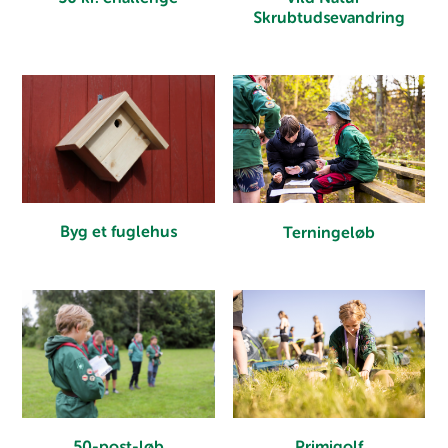
Skrubtudsevandring
Byg et fuglehus
Terningeløb
Primigolf
50-post-løb