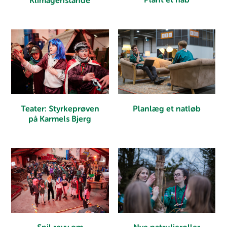
Plant et håb
Klimagenstande
Planlæg et natløb
Teater: Styrkeprøven
på Karmels Bjerg