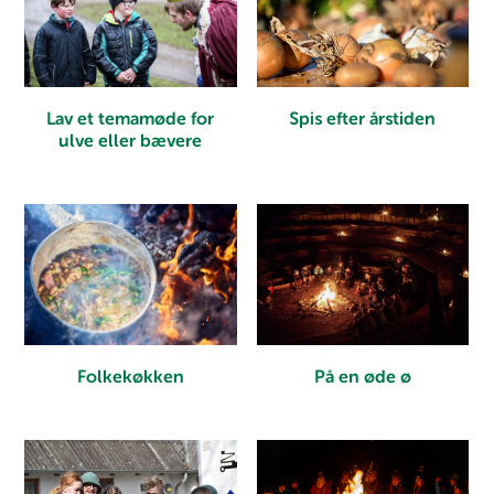
Lav et temamøde for
Spis efter årstiden
ulve eller bævere
Folkekøkken
På en øde ø