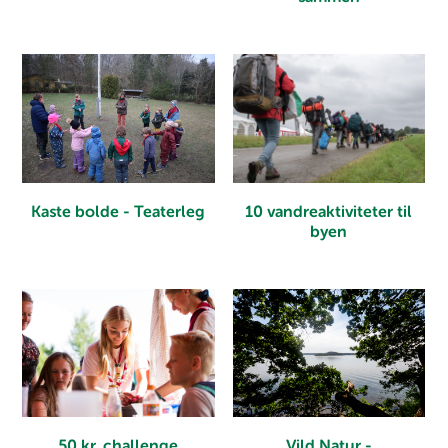
Kaste bolde - Teaterleg
10 vandreaktiviteter til
byen
Vild Natur -
50 kr. challenge