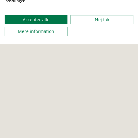
indstillinger.
TROP
SENIOR
ROVER
Accepter alle
Nej tak
Mere information
Om bibelen
Reflekter og lær mere om kirstendommen