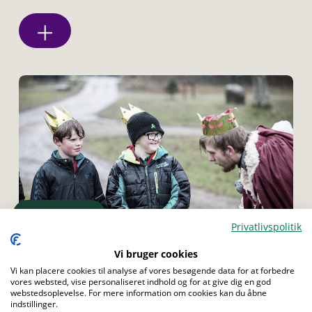
Menu
Privatlivspolitik
Vi bruger cookies
TROP
SENIOR
Vi kan placere cookies til analyse af vores besøgende data for at forbedre
vores websted, vise personaliseret indhold og for at give dig en god
Lav et temamøde for ulve eller bævere
webstedsoplevelse. For mere information om cookies kan du åbne
indstillinger.
Bævere og ulve er rigtigt gode til at bruge fantasien. Oplev