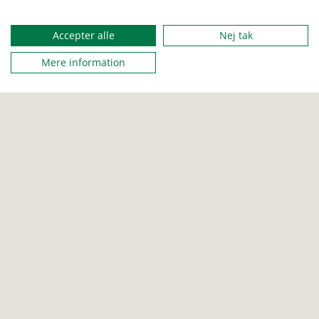
deres begejstring, når I laver et temamøde ud fra bæver- eller
ulvefantasirammen.
Accepter alle
Nej tak
Mere information
FAMILIESPEJDER
BÆVER
ULV