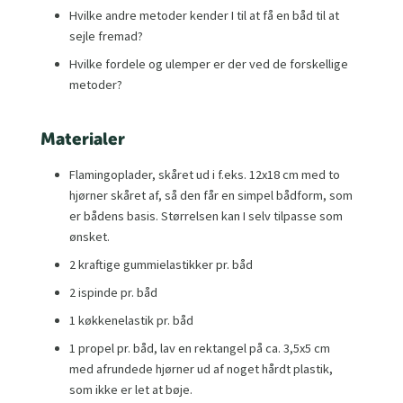
Hvilke andre metoder kender I til at få en båd til at
sejle fremad?
Hvilke fordele og ulemper er der ved de forskellige
metoder?
Materialer
Flamingoplader, skåret ud i f.eks. 12x18 cm med to
hjørner skåret af, så den får en simpel bådform, som
er bådens basis. Størrelsen kan I selv tilpasse som
ønsket.
2 kraftige gummielastikker pr. båd
2 ispinde pr. båd
1 køkkenelastik pr. båd
1 propel pr. båd, lav en rektangel på ca. 3,5x5 cm
med afrundede hjørner ud af noget hårdt plastik,
som ikke er let at bøje.