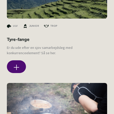
ULV
JUNIOR
TROP
Tyre-fange
Er du ude efter en sjov samarbejdsleg med
konkurrenceelement? Så se her.