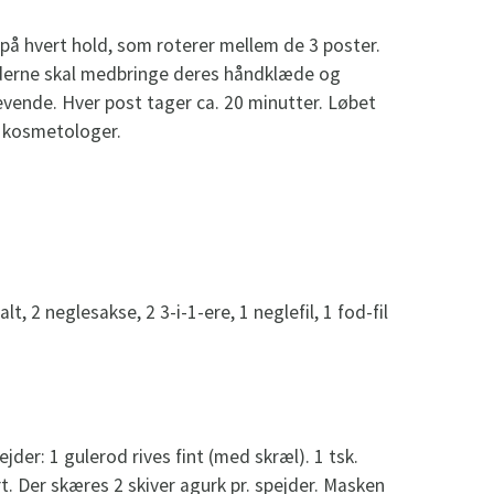
al på hvert hold, som roterer mellem de 3 poster.
jderne skal medbringe deres håndklæde og
evende. Hver post tager ca. 20 minutter. Løbet
r kosmetologer.
t, 2 neglesakse, 2 3-i-1-ere, 1 neglefil, 1 fod-fil
jder: 1 gulerod rives fint (med skræl). 1 tsk.
. Der skæres 2 skiver agurk pr. spejder. Masken