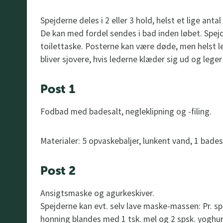
Spejderne deles i 2 eller 3 hold, helst et lige ant
De kan med fordel sendes i bad inden løbet. Spe
toilettaske. Posterne kan være døde, men helst l
bliver sjovere, hvis lederne klæder sig ud og lege
Post 1
Fodbad med badesalt, negleklipning og -filing.
Materialer: 5 opvaskebaljer, lunkent vand, 1 badesal
Post 2
Ansigtsmaske og agurkeskiver.
Spejderne kan evt. selv lave maske-massen: Pr. spe
honning blandes med 1 tsk. mel og 2 spsk. yoghurt