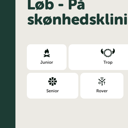
Løb - På
skønhedsklin
Junior
Trop
Senior
Rover