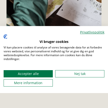
Privatlivspolitik
Menu
Vi bruger cookies
ULV
JUNIOR
TROP
Vi kan placere cookies til analyse af vores besøgende data for at forbedre
vores websted, vise personaliseret indhold og for at give dig en god
webstedsoplevelse. For mere information om cookies kan du åbne
Hemmelig skrift med køkken-kemi
indstillinger.
Lav en skjult kode ude i køkkenet og lad spejder løse hinandens
hemmelig koder.
Accepter alle
Nej tak
Mere information