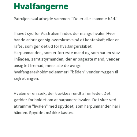
Hvalfangerne
Patruljen skal arbejde sammen. "De er alle i samme båd."
I havet syd for Australien findes der mange hvaler. Hver
bande anbringer sig overskrævs på et kosteskaft eller en
rafte, som gør det ud for hvalfangerskibet.
Harpunmanden, som er forreste mand og som har en stav
i hånden, samt styrmanden, der er bageste mand, vender
ansigtet fremad, mens alle de øvrige
hvalfangere/holdmedlemmer i "båden" vender ryggen til
sejlretningen.
Hvalen er en sæk, der trækkes rundt af en leder. Det
gælder for holdet om at harpunere hvalen. Det sker ved
at ramme "hvalen" med spyddet, som harpunmanden har i
hånden. Spyddet må ikke kastes.