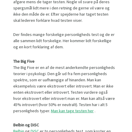
afgøre mens de tager testen. Nogle vil svare på deres
spørgsmål lidt mere i den retning de gerne vil være og
ikke den måde de er. Efter spejderne har taget testen
skal lederen forklare hvad testen viser.
Der findes mange forskelige personligheds test og de er
alle sammen lidt forskelige. Her kommer lidt forskellige
og en kort forklaring af dem.
The Big Five
The Big Five er en af de mest anderkendte personligheds
teorier i psykologi. Den går ud fra fem personligheds
spektre, som er uafhængige af hinanden. Man kan
eksempelvis være ekstrovert eller introvert. Man er ikke
enten ekstrovert eller introvert. Testen vurdere også
hvor ekstrovert eller introvert man er. Man kan altså være
45% introvert (hvor 50% er neutralt). Testen har i alt 5
personligheds typer.
Man kan tage testen her
.
Belbin og DiSC
Belbin
og
DiSC
er to personligheds test, som koster en