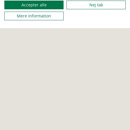
Accepter alle
Nej tak
Mere information
BÆVER
ULV
JUNIOR
TROP
Mongoliet - Ovoo bygningsstafet
Her er en stafet, hvor det handler om at bygge 5 ovooer