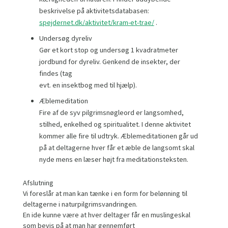
beskrivelse på aktivitetsdatabasen:
spejdernet.dk/aktivitet/kram-et-trae/
.
Undersøg dyreliv
Gør et kort stop og undersøg 1 kvadratmeter
jordbund for dyreliv. Genkend de insekter, der
findes (tag
evt. en insektbog med til hjælp).
Æblemeditation
Fire af de syv pilgrimsnøgleord er langsomhed,
stilhed, enkelhed og spiritualitet. I denne aktivitet
kommer alle fire til udtryk. Æblemeditationen går ud
på at deltagerne hver får et æble de langsomt skal
nyde mens en læser højt fra meditationsteksten.
Afslutning
Vi foreslår at man kan tænke i en form for belønning til
deltagerne i naturpilgrimsvandringen.
En ide kunne være at hver deltager får en muslingeskal
som bevis på at man har gennemført