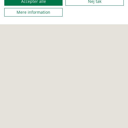
Accepter alle
Nej tak
Mere information
SENIOR
ROVER
Forslag til andagter
Hermed fire forslag til forskelige andagter du kan holde
andagter