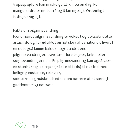
tropsspejdere kan måske gå 25 km på en dag. For
mange andre er mellem 5 og 9 km rigeligt. Ordentligt
fodtøj er vigtigt.
Fakta om pilgrimsvandring
Fænomenet pilgrimsvandring er vokset og vokset i dette
årtusinde og har udviklet en hel skov af variationer, hvoraf
en del også kunne kaldes noget andet end
pilgrimsvandringer: traveture, turistrejser, kirke- eller
sognevandringer m.m. En pilgrimsvandring kan også være
en stærkt religiøs rejse (måske til fods) til et sted med
hellige genstande, relikvier,
som æres og måske tilbedes som bærere af et særligt
guddommeligt nærvær.
TID