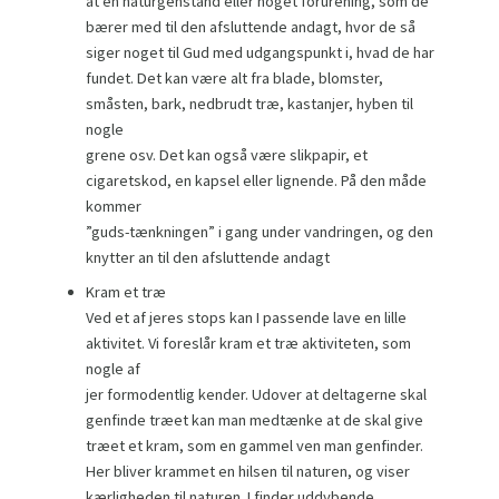
at en naturgenstand eller noget forurening, som de
bærer med til den afsluttende andagt, hvor de så
siger noget til Gud med udgangspunkt i, hvad de har
fundet. Det kan være alt fra blade, blomster,
småsten, bark, nedbrudt træ, kastanjer, hyben til
nogle
grene osv. Det kan også være slikpapir, et
cigaretskod, en kapsel eller lignende. På den måde
kommer
”guds-tænkningen” i gang under vandringen, og den
knytter an til den afsluttende andagt
Kram et træ
Ved et af jeres stops kan I passende lave en lille
aktivitet. Vi foreslår kram et træ aktiviteten, som
nogle af
jer formodentlig kender. Udover at deltagerne skal
genfinde træet kan man medtænke at de skal give
træet et kram, som en gammel ven man genfinder.
Her bliver krammet en hilsen til naturen, og viser
kærligheden til naturen. I finder uddybende