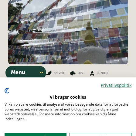
Menu
FAMILIESPEJDER
BÆVER
ULV
JUNIOR
TROP
SENIOR
ROVER
Privatlivspolitik
Marmor-print
Vi bruger cookies
Vi kan placere cookies til analyse af vores besøgende data for at forbedre
Er det tid til en sjov og kreativ aktivitet? Så se her.
vores websted, vise personaliseret indhold og for at give dig en god
webstedsoplevelse. For mere information om cookies kan du åbne
indstillinger.