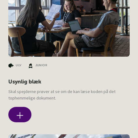
ULV
JUNIOR
Usynlig blæk
Skal spejderne prøver at se om de kan læse koden på det
tophemmelige dokument.