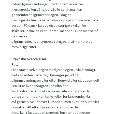
naturpilgrimsvandringen. Traditionelt så sættes
muslingeskallen på tøjet, så alle se, at man har
gennemført pilgrimvandringen. I dag er
muslingeskallen blevet et symbol på pilgrimme over hele
verden. På dansk kaldes disse særlige skaller for
Ibskaller. Ibskallen eller Pecten Jacobaeus kan man se på
de danske
pilgrimsruter, hvor symbolet bruges til at markere de
forskellige ruter.
Praktiske overvejelser
Rute
I kan starte selve dagen med jeres egen unikke andagt.
Det kan enten være før, I bevæger jer ud på
pilgrimsvandringen eller efter. Begynd eller slut eventuelt
i en kirke hvor andagten kan afholdes.
Vi vil opfordre jer til at vælge en rute som passer til
deltagerne – hverken for let eller for krævende. Man
må gerne blive lidt træt i kroppen, men hverken slidt eller
udmattet. Alt efter hvilken aldersgruppe i har
med, kan i fastlægge længden. Toptrænede modne