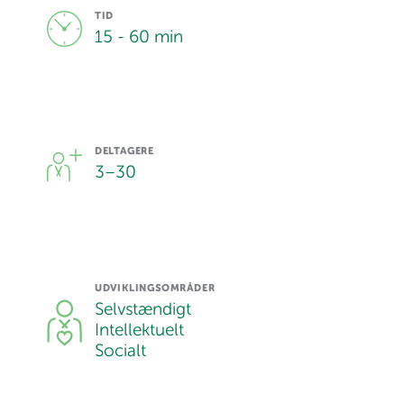
TID
15 - 60 min
DELTAGERE
3
–
30
UDVIKLINGSOMRÅDER
Selvstændigt
Intellektuelt
Socialt