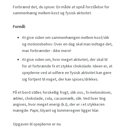
Forbrænd det, du spiser. En måde at opnå forståelse for
sammenhæng mellem kost og fysisk aktivitet.
Formål:
At give viden om sammenhængen mellem kost/slik
og motionsbehov. Over en dag skal man indtage det,
man forbrænder - ikke mere!
At give viden om, hvor meget aktivitet, der skal til
for at forbrænde fx et stykke chokolade. Ideen er, at
spejderne ved at udføre en fysisk aktivitet kan gøre
sig fortjent til noget, der kan spises/drikkes.
På et bord stilles forskellig frugt, slik osv., fx melonskiver,
æbler, chokolade, cola, cacaomælk, slik. Ved hver ting
angives, hvor meget energi (kJ), der er i et stykke/en
mængde. Papir, blyant og lommeregner ligger klar.
Opgaven til spejderne er nu: