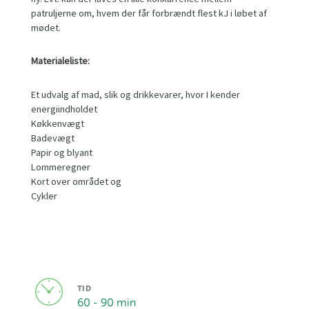
patruljerne om, hvem der får forbrændt flest kJ i løbet af
mødet.
Materialeliste:
Et udvalg af mad, slik og drikkevarer, hvor I kender
energiindholdet
Køkkenvægt
Badevægt
Papir og blyant
Lommeregner
Kort over området og
Cykler
TID
60 - 90 min