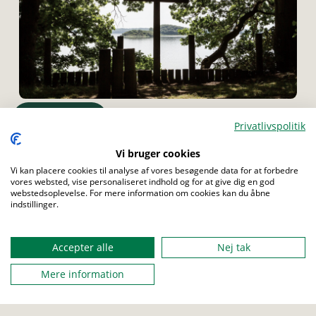
Menu
BÆVER
ULV
JUNIOR
TROP
SENIOR
Privatlivspolitik
Vi bruger cookies
Kyndelmisse - andagt
Vi kan placere cookies til analyse af vores besøgende data for at forbedre
Kyndelmisse er lysenes fest, og fungerer som et lys i mørket,
vores websted, vise personaliseret indhold og for at give dig en god
webstedsoplevelse. For mere information om cookies kan du åbne
på vejen gennem den lange vinter.
indstillinger.
Accepter alle
Nej tak
Mere information