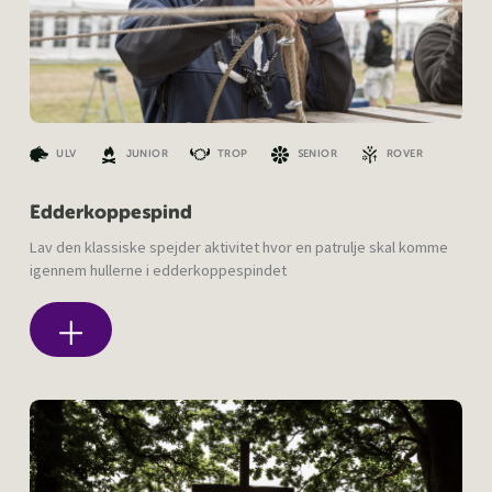
ULV
JUNIOR
TROP
SENIOR
ROVER
Edderkoppespind
Lav den klassiske spejder aktivitet hvor en patrulje skal komme
igennem hullerne i edderkoppespindet