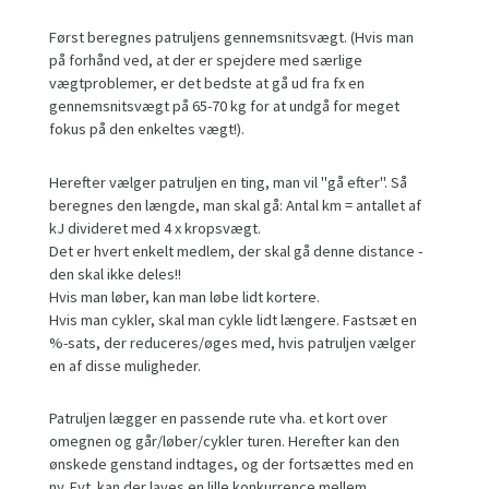
Først beregnes patruljens gennemsnitsvægt. (Hvis man
på forhånd ved, at der er spejdere med særlige
vægtproblemer, er det bedste at gå ud fra fx en
gennemsnitsvægt på 65-70 kg for at undgå for meget
fokus på den enkeltes vægt!).
Herefter vælger patruljen en ting, man vil "gå efter". Så
beregnes den længde, man skal gå: Antal km = antallet af
kJ divideret med 4 x kropsvægt.
Det er hvert enkelt medlem, der skal gå denne distance -
den skal ikke deles!!
Hvis man løber, kan man løbe lidt kortere.
Hvis man cykler, skal man cykle lidt længere. Fastsæt en
%-sats, der reduceres/øges med, hvis patruljen vælger
en af disse muligheder.
Patruljen lægger en passende rute vha. et kort over
omegnen og går/løber/cykler turen. Herefter kan den
ønskede genstand indtages, og der fortsættes med en
ny. Evt. kan der laves en lille konkurrence mellem