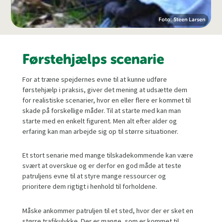
Foto: Steen Larsen
Førstehjælps scenarie
For at træne spejdernes evne til at kunne udføre
førstehjælp i praksis, giver det mening at udsætte dem
for realistiske scenarier, hvor en eller flere er kommet til
skade på forskellige måder. Til at starte med kan man
starte med en enkelt figurent. Men alt efter alder og
erfaring kan man arbejde sig op til større situationer.
Et stort senarie med mange tilskadekommende kan være
svært at overskue og er derfor en god måde at teste
patruljens evne til at styre mange ressourcer og
prioritere dem rigtigt i henhold til forholdene.
Måske ankommer patruljen til et sted, hvor der er sket en
større trafikulykke. Der er mange, som er kommet til