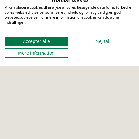
Vi kan placere cookies til analyse af vores besøgende data for at forbedre
vores websted, vise personaliseret indhold og for at give dig en god
webstedsoplevelse. For mere information om cookies kan du åbne
indstillinger.
FAMILIESPEJDER
BÆVER
ULV
JUNIOR
Accepter alle
Nej tak
TROP
SENIOR
ROVER
Mere information
Sneaktiviteter
Her er en række forskellige aktiviteter, som I kan benytte jer af,
når der ligger sne.