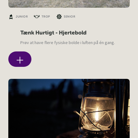
JUNIOR
TROP
SENIOR
Tænk Hurtigt - Hjertebold
Prøv at have flere fysiske bolde i luften på én gang.