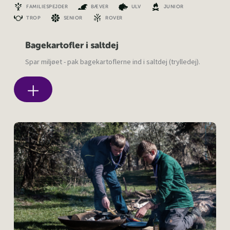
FAMILIESPEJDER
BÆVER
ULV
JUNIOR
TROP
SENIOR
ROVER
Bagekartofler i saltdej
Spar miljøet - pak bagekartoflerne ind i saltdej (trylledej).