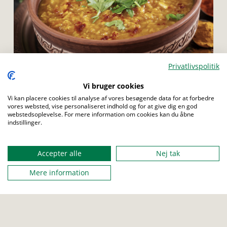
Privatlivspolitik
Menu
Vi bruger cookies
JUNIOR
TROP
SENIOR
ROVER
Vi kan placere cookies til analyse af vores besøgende data for at forbedre
vores websted, vise personaliseret indhold og for at give dig en god
Opskrift på nepalesisk dahl
webstedsoplevelse. For mere information om cookies kan du åbne
indstillinger.
Vil du lære at lave nepalesisk mad til alle dine spejdervenner? Så
læs med her, og lær at lave nepalesisk dahl.
Accepter alle
Nej tak
Mere information