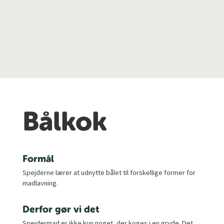
Bålkok
Formål
Spejderne lærer at udnytte bålet til forskellige former for
madlavning.
Derfor gør vi det
Spejdermad er ikke kun noget, der koges i en gryde. Det