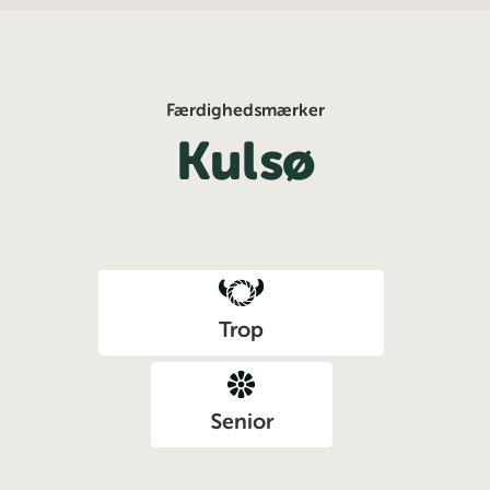
Spring
til
indhold
Færdighedsmærker
Kulsø
Trop
Senior