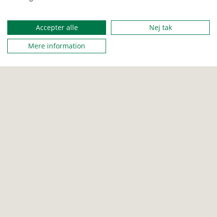
Accepter alle
Nej tak
Mere information
BÆVER
ULV
JUNIOR
Kaninjagt
En fange leg med hurtige kaniner der ikke vil fanges