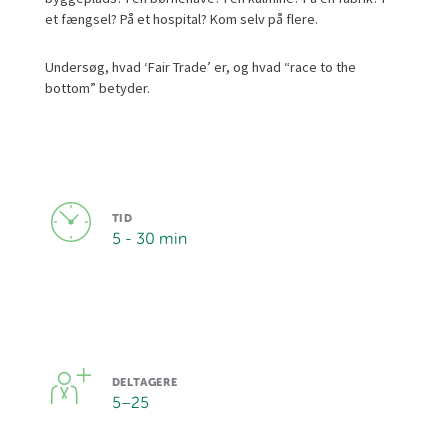
et fængsel? På et hospital? Kom selv på flere.
Undersøg, hvad ‘Fair Trade’ er, og hvad “race to the
bottom” betyder.
TID
5 - 30 min
DELTAGERE
5
–
25