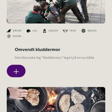
BÆVER
ULV
JUNIOR
TROP
SENIOR
ROVER
Omvendt kluddermor
Den klassiske leg "Kluddermor," leget på en ny måde.