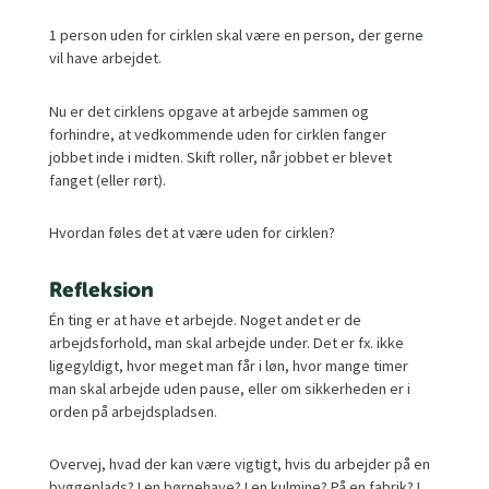
1 person uden for cirklen skal være en person, der gerne
vil have arbejdet.
Nu er det cirklens opgave at arbejde sammen og
forhindre, at vedkommende uden for cirklen fanger
jobbet inde i midten. Skift roller, når jobbet er blevet
fanget (eller rørt).
Hvordan føles det at være uden for cirklen?
Refleksion
Én ting er at have et arbejde. Noget andet er de
arbejdsforhold, man skal arbejde under. Det er fx. ikke
ligegyldigt, hvor meget man får i løn, hvor mange timer
man skal arbejde uden pause, eller om sikkerheden er i
orden på arbejdspladsen.
Overvej, hvad der kan være vigtigt, hvis du arbejder på en
byggeplads? I en børnehave? I en kulmine? På en fabrik? I