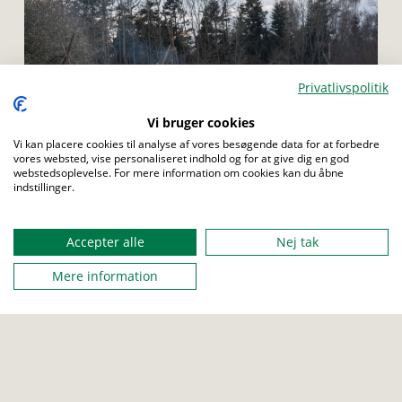
Privatlivspolitik
Menu
Vi bruger cookies
Vi kan placere cookies til analyse af vores besøgende data for at forbedre
vores websted, vise personaliseret indhold og for at give dig en god
webstedsoplevelse. For mere information om cookies kan du åbne
indstillinger.
TROP
SENIOR
ROVER
Accepter alle
Nej tak
Lav kage med handicap
Mere information
patruljen skal bage en gulerodskage, men
patruljemedlemmerne har hver deres handicap.