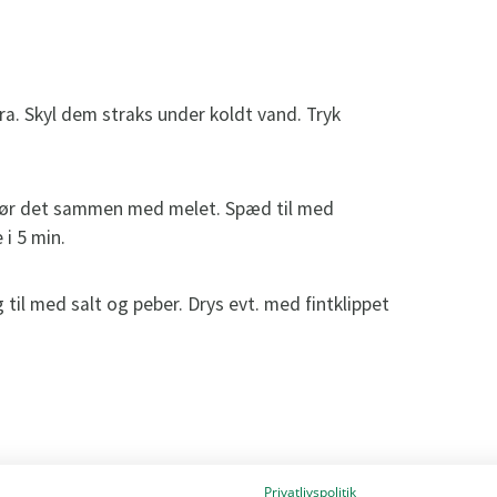
a. Skyl dem straks under koldt vand. Tryk
 rør det sammen med melet. Spæd til med
i 5 min.
l med salt og peber. Drys evt. med fintklippet
Privatlivspolitik