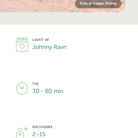
Foto af Kasper Riising
LAVET AF
Johnny Ravn
TID
30 - 60 min
DELTAGERE
2
–
15