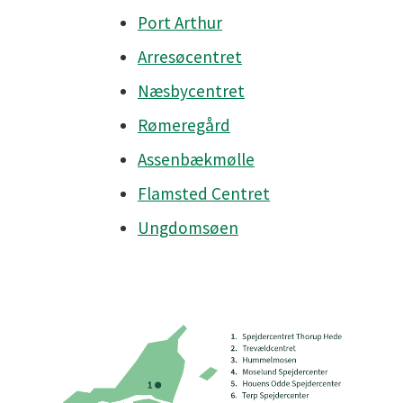
Port Arthur
Arresøcentret
Næsbycentret
Rømeregård
Assenbækmølle
Flamsted Centret
Ungdomsøen