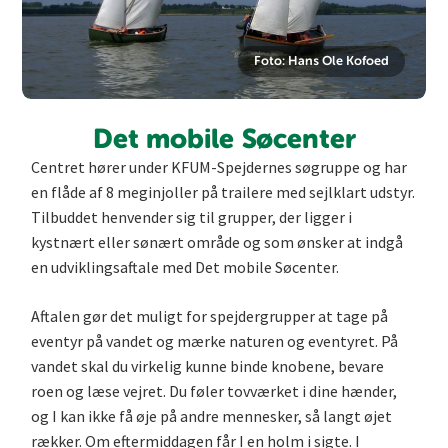
Foto: Hans Ole Kofoed
Det mobile Søcenter
Centret hører under KFUM-Spejdernes søgruppe og har
en flåde af 8 meginjoller på trailere med sejlklart udstyr.
Tilbuddet henvender sig til grupper, der ligger i
kystnært eller sønært område og som ønsker at indgå
en udviklingsaftale med Det mobile Søcenter.
Aftalen gør det muligt for spejdergrupper at tage på
eventyr på vandet og mærke naturen og eventyret. På
vandet skal du virkelig kunne binde knobene, bevare
roen og læse vejret. Du føler tovværket i dine hænder,
og I kan ikke få øje på andre mennesker, så langt øjet
rækker. Om eftermiddagen får I en holm i sigte. I