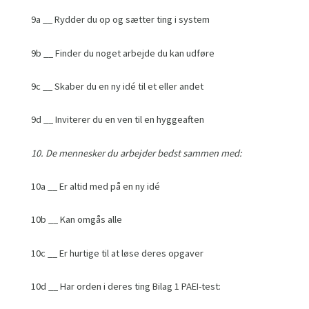
9a __ Rydder du op og sætter ting i system
9b __ Finder du noget arbejde du kan udføre
9c __ Skaber du en ny idé til et eller andet
9d __ Inviterer du en ven til en hyggeaften
10. De mennesker du arbejder bedst sammen med:
10a __ Er altid med på en ny idé
10b __ Kan omgås alle
10c __ Er hurtige til at løse deres opgaver
10d __ Har orden i deres ting Bilag 1 PAEI-test: