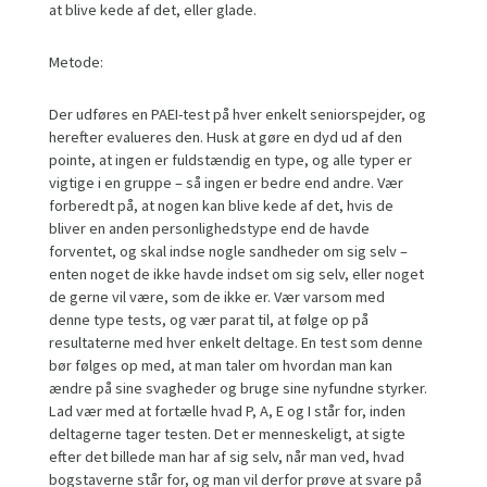
at blive kede af det, eller glade.
Metode:
Der udføres en PAEI-test på hver enkelt seniorspejder, og
herefter evalueres den. Husk at gøre en dyd ud af den
pointe, at ingen er fuldstændig en type, og alle typer er
vigtige i en gruppe – så ingen er bedre end andre. Vær
forberedt på, at nogen kan blive kede af det, hvis de
bliver en anden personlighedstype end de havde
forventet, og skal indse nogle sandheder om sig selv –
enten noget de ikke havde indset om sig selv, eller noget
de gerne vil være, som de ikke er. Vær varsom med
denne type tests, og vær parat til, at følge op på
resultaterne med hver enkelt deltage. En test som denne
bør følges op med, at man taler om hvordan man kan
ændre på sine svagheder og bruge sine nyfundne styrker.
Lad vær med at fortælle hvad P, A, E og I står for, inden
deltagerne tager testen. Det er menneskeligt, at sigte
efter det billede man har af sig selv, når man ved, hvad
bogstaverne står for, og man vil derfor prøve at svare på