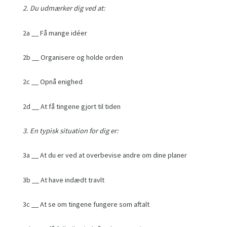
2. Du udmærker dig ved at:
2a __ Få mange idéer
2b __ Organisere og holde orden
2c __ Opnå enighed
2d __ At få tingene gjort til tiden
3. En typisk situation for dig er:
3a __ At du er ved at overbevise andre om dine planer
3b __ At have indædt travlt
3c __ At se om tingene fungere som aftalt