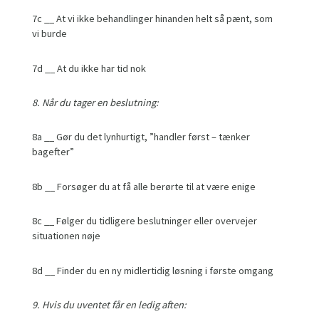
7c __ At vi ikke behandlinger hinanden helt så pænt, som
vi burde
7d __ At du ikke har tid nok
8. Når du tager en beslutning:
8a __ Gør du det lynhurtigt, ”handler først – tænker
bagefter”
8b __ Forsøger du at få alle berørte til at være enige
8c __ Følger du tidligere beslutninger eller overvejer
situationen nøje
8d __ Finder du en ny midlertidig løsning i første omgang
9. Hvis du uventet får en ledig aften: