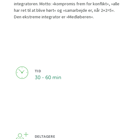
integratoren. Motto: »kompromis frem for konflikt«, »alle
har ret til at blive hørt« og »samarbejde er, når 2+2=5«.
Den ekstreme integrator er »Medløberen«.
TID
30 - 60 min
DELTAGERE