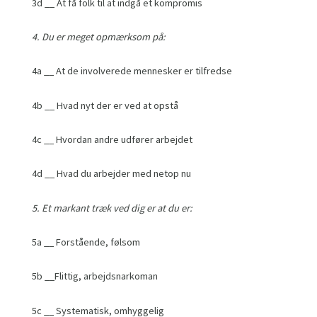
3d __ At få folk til at indgå et kompromis
4. Du er meget opmærksom på:
4a __ At de involverede mennesker er tilfredse
4b __ Hvad nyt der er ved at opstå
4c __ Hvordan andre udfører arbejdet
4d __ Hvad du arbejder med netop nu
5. Et markant træk ved dig er at du er:
5a __ Forstående, følsom
5b __Flittig, arbejdsnarkoman
5c __ Systematisk, omhyggelig