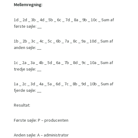
Mellemregning:
1d _ 2d _ 3b _ 4d _ 5b _ 6c _ 7d _ 8a _ 9b _ 10c _ Sum af
første søjle: __
1b _ 2b _ 3c _ 4c _ 5c _ 6b _ 7a _ 8c _ 9a _ 10d _ Sum af
anden søjle: __
1c _ 2a _ 3a _ 4b _ 5d _ 6a _ 7b _ 8d _ 9c _ 10a _ Sum af
tredje søjle: __
1a _ 2c _ 3d _ 4a _ 5a _ 6d _ 7c _ 8b _ 9d _ 10b _ Sum af
fjerde søjle: __
Resultat:
Første søjle: P – producenten
Anden søjle: A – administrator