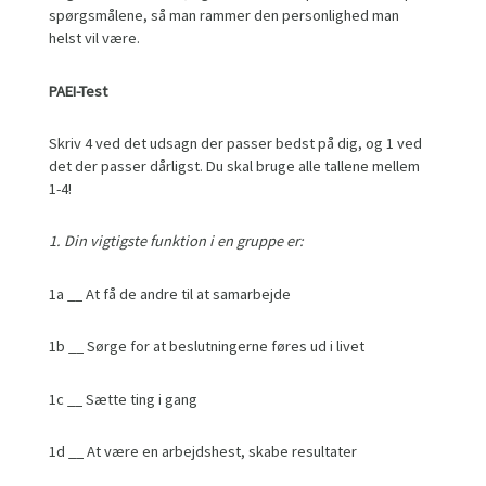
spørgsmålene, så man rammer den personlighed man
helst vil være.
PAEI-Test
Skriv 4 ved det udsagn der passer bedst på dig, og 1 ved
det der passer dårligst. Du skal bruge alle tallene mellem
1-4!
1.
Din vigtigste funktion i en gruppe er:
1a __ At få de andre til at samarbejde
1b __ Sørge for at beslutningerne føres ud i livet
1c __ Sætte ting i gang
1d __ At være en arbejdshest, skabe resultater