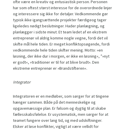
ofte være en kreativ og entusiastisk person. Personen
har som oftest størst interesse for de overordnede linjer
og interessere sig ikke for detaljer. Vedkommende gør
typisk ikke igangsættende projekter færdigeog tager
ligeledes nødigt beslutninger. Hader planlægning, og
planlægger i sidste minut. Et team ledet af en ekstrem
entreprenør vil aldrig komme nogle vegne, fordi det vil
skifte mål hele tiden. Er meget konfliktopsøgende, fordi
vedkommende hele tiden skifter mening. Motto: »en
løsning, der ikke dur i morgen, er ikke en løsning«, ”»nyt
er godt«, »traditioner er til for at blive brudt». Den
ekstreme entreprenør er »Brandstifteren«.
Integrator
Integratoren er en medløber, som sørger for at tingene
hænger sammen. Både på det menneskelige og
opgavemæssige plan. Er følsom og dygtig til at skabe
fællesskabsfølelse. Er usystematisk, men sørger for at
teamet fungere over lang tid, og med udskiftninger.
Elsker at løse konflikter, vigtigt at være vellidt for