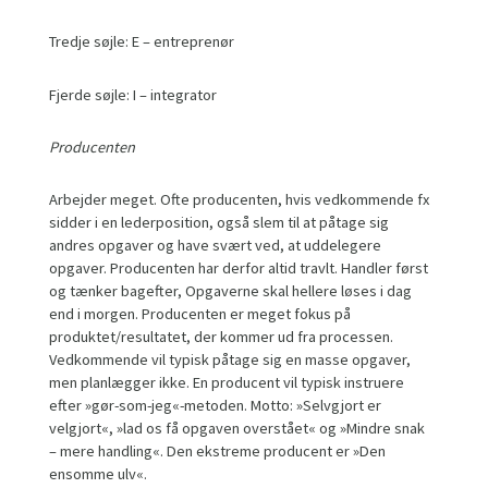
Tredje søjle: E – entreprenør
Fjerde søjle: I – integrator
Producenten
Arbejder meget. Ofte producenten, hvis vedkommende fx
sidder i en lederposition, også slem til at påtage sig
andres opgaver og have svært ved, at uddelegere
opgaver. Producenten har derfor altid travlt. Handler først
og tænker bagefter, Opgaverne skal hellere løses i dag
end i morgen. Producenten er meget fokus på
produktet/resultatet, der kommer ud fra processen.
Vedkommende vil typisk påtage sig en masse opgaver,
men planlægger ikke. En producent vil typisk instruere
efter »gør-som-jeg«-metoden. Motto: »Selvgjort er
velgjort«, »lad os få opgaven overstået« og »Mindre snak
– mere handling«. Den ekstreme producent er »Den
ensomme ulv«.