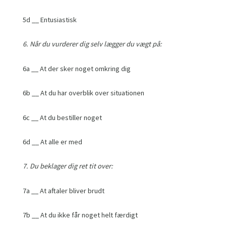
5d __ Entusiastisk
6. Når du vurderer dig selv lægger du vægt på:
6a __ At der sker noget omkring dig
6b __ At du har overblik over situationen
6c __ At du bestiller noget
6d __ At alle er med
7. Du beklager dig ret tit over:
7a __ At aftaler bliver brudt
7b __ At du ikke får noget helt færdigt