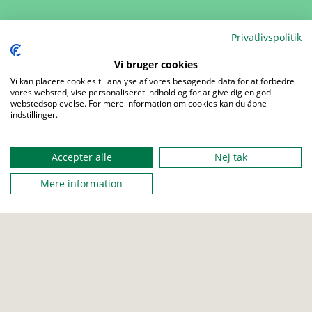
Privatlivspolitik
Vi bruger cookies
Vi kan placere cookies til analyse af vores besøgende data for at forbedre
Menu
vores websted, vise personaliseret indhold og for at give dig en god
webstedsoplevelse. For mere information om cookies kan du åbne
indstillinger.
Accepter alle
Nej tak
Mere information
Kalender
Kontakt
Mærker
Om os
Aktiviteter
Presse
Udgivelser
Job
Love og regler
Sites
Privatlivspolitik
About us