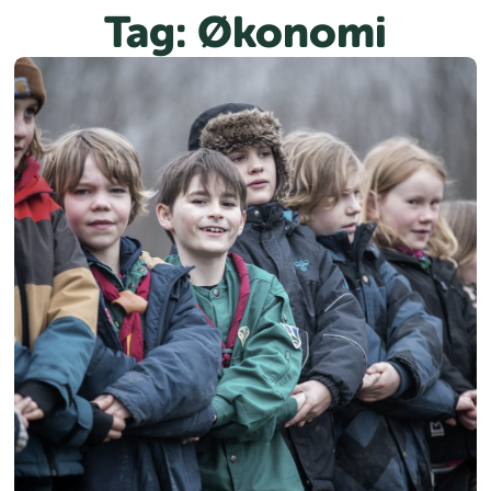
Spring
Tag:
Økonomi
til
indhold