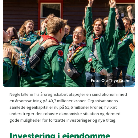
Foto: Ole Thye Gram
Nøgletallene fra årsregnskabet afspejler en sund økonomi med
en årsomsætning på 40,7 millioner kroner. Organisationens
samlede egenkapital er nu på 51,6 millioner kroner, hvilket
understreger den robuste økonomiske situation og dermed
gode muligheder for fortsatte investeringer og nye tiltag.
Investering i ejendomme