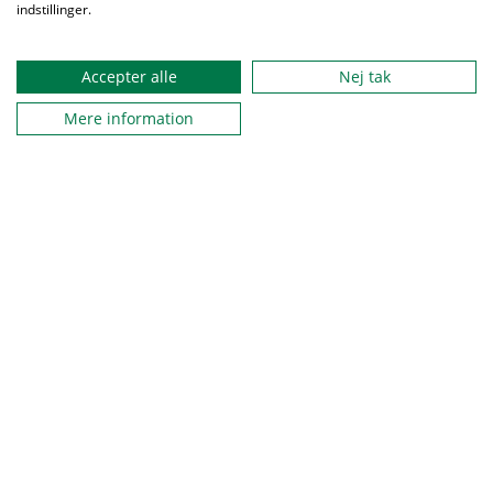
indstillinger.
Accepter alle
Nej tak
Mere information
Spejderne er en del af solsikkeprogrammet