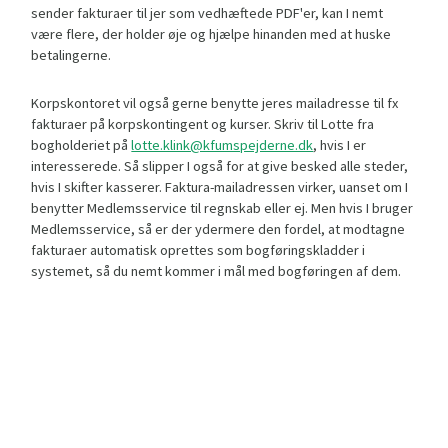
sender fakturaer til jer som vedhæftede PDF'er, kan I nemt
være flere, der holder øje og hjælpe hinanden med at huske
betalingerne.
Korpskontoret vil også gerne benytte jeres mailadresse til fx
fakturaer på korpskontingent og kurser. Skriv til Lotte fra
bogholderiet på
lotte.klink@kfumspejderne.dk
, hvis I er
interesserede. Så slipper I også for at give besked alle steder,
hvis I skifter kasserer. Faktura-mailadressen virker, uanset om I
benytter Medlemsservice til regnskab eller ej. Men hvis I bruger
Medlemsservice, så er der ydermere den fordel, at modtagne
fakturaer automatisk oprettes som bogføringskladder i
systemet, så du nemt kommer i mål med bogføringen af dem.