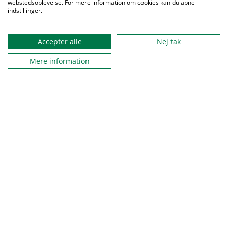
webstedsoplevelse. For mere information om cookies kan du åbne
Spejderne er en del af solsikkeprogrammet
indstillinger.
På Spejdernes Lejr startede et nyt kapitel i arbejdet med
inklusion med fejringen af, at Spejderne er trådt ind i
Accepter alle
Nej tak
Solsikkeprogrammet.
Mere information