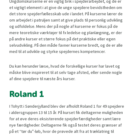
Ungdomskurserne er en vigtig brik i spejderarbejdet, og de er
et vigtigt element i at give de unge spejdere bevidstheden om
det store spejderfællesskab ude i landet. På kurserne lærer de
om arbejdet i patruljen samt at give plads til personlig udvikling
og udfoldelse. Mens der på nogle af kurserne er fokus på de
mere teoretiske værktøjer til fx ledelse og planlægning, er der
på andre kurser et større fokus på det praktiske eller egen
selvudvikling. På den måde favner kurserne bredt, og de er alle
med til at udvikle og styrke spejdernes kompetencer.
Du kan herunder læse, hvad de forskellige kurser har lavet og
måske blive inspireret til at selv tage afsted, eller sende nogle
af dine spejdere til næste års kurser.
Roland 1
I Tohytt i Sønderjylland blev der afholdt Roland 1 for 49 spejdere
i aldersgruppen 13 til 15 år. På kurset fik deltagerne muligheden
for at øve deres eksisterende spejderfærdigheder samt lære
nye færdigheder. Deltagerne fik også testet deres grænser af
på et “tør du”-løb, hvor de prøvede alt fra at træklatring til