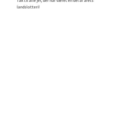
Tak til alle jer, der har været en del af årets
landslotteri!