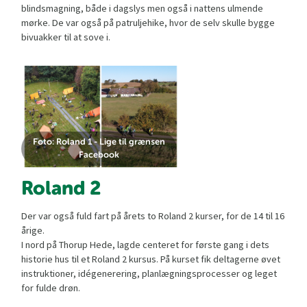
blindsmagning, både i dagslys men også i nattens ulmende
mørke. De var også på patruljehike, hvor de selv skulle bygge
bivuakker til at sove i.
Foto: Roland 1 - Lige til grænsen
Facebook
Roland 2
Der var også fuld fart på årets to Roland 2 kurser, for de 14 til 16
årige.
I nord på Thorup Hede, lagde centeret for første gang i dets
historie hus til et Roland 2 kursus. På kurset fik deltagerne øvet
instruktioner, idégenerering, planlægningsprocesser og leget
for fulde drøn.