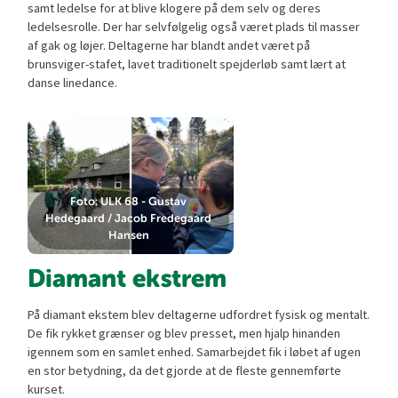
samt ledelse for at blive klogere på dem selv og deres
ledelsesrolle. Der har selvfølgelig også været plads til masser
af gak og løjer. Deltagerne har blandt andet været på
brunsviger-stafet, lavet traditionelt spejderløb samt lært at
danse linedance.
Foto: ULK 68 - Gustav
Hedegaard / Jacob Fredegaard
Hansen
Diamant ekstrem
På diamant ekstem blev deltagerne udfordret fysisk og mentalt.
De fik rykket grænser og blev presset, men hjalp hinanden
igennem som en samlet enhed. Samarbejdet fik i løbet af ugen
en stor betydning, da det gjorde at de fleste gennemførte
kurset.