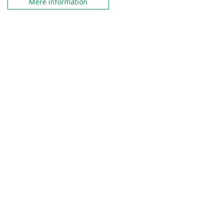
Mere information
Læs også
Få det fulde overblik