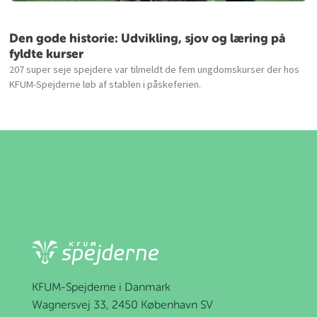
Den gode historie: Udvikling, sjov og læring på
fyldte kurser
207 super seje spejdere var tilmeldt de fem ungdomskurser der hos
KFUM-Spejderne løb af stablen i påskeferien.
KFUM-Spejderne i Danmark
Wagnersvej 33, 2450 København SV