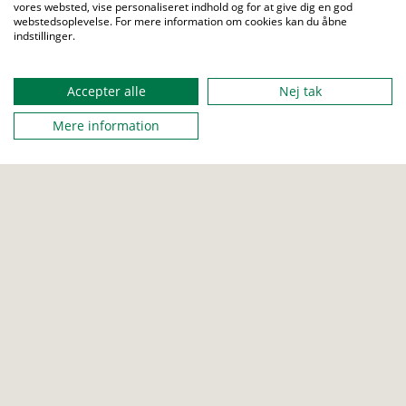
Udgivelser
Job
vores websted, vise personaliseret indhold og for at give dig en god
webstedsoplevelse. For mere information om cookies kan du åbne
Love og regler
Sites
indstillinger.
Privatlivspolitik
About us
Menu
Accepter alle
Nej tak
Mere information