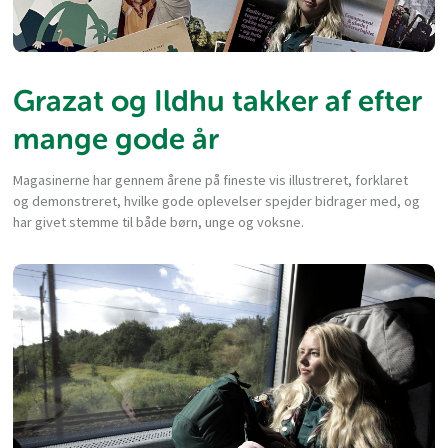
Grazat og Ildhu takker af efter
mange gode år
Magasinerne har gennem årene på fineste vis illustreret, forklaret
og demonstreret, hvilke gode oplevelser spejder bidrager med, og
har givet stemme til både børn, unge og voksne.