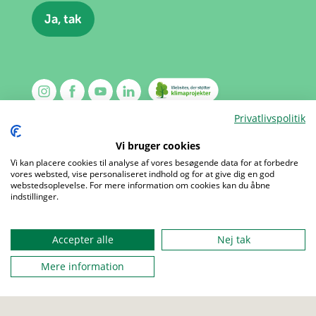
Privatlivspolitik
Vi bruger cookies
Vi kan placere cookies til analyse af vores besøgende data for at forbedre
vores websted, vise personaliseret indhold og for at give dig en god
webstedsoplevelse. For mere information om cookies kan du åbne
Menu
indstillinger.
Kalender
Kontakt
Mærker
Om os
Accepter alle
Nej tak
Aktiviteter
Presse
Mere information
Udgivelser
Job
Love og regler
Sites
Privatlivspolitik
About us