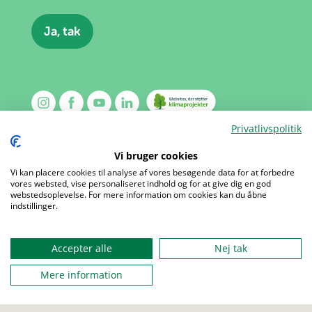
Privatlivspolitik
Vi bruger cookies
Vi kan placere cookies til analyse af vores besøgende data for at forbedre
vores websted, vise personaliseret indhold og for at give dig en god
webstedsoplevelse. For mere information om cookies kan du åbne
Menu
indstillinger.
Kalender
Kontakt
Mærker
Om os
Accepter alle
Nej tak
Aktiviteter
Presse
Mere information
Udgivelser
Job
Love og regler
Sites