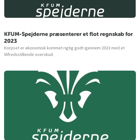
KFUM-Spejderne præsenterer et flot regnskab for
2023
Korpset er økonomisk kommet rigtig godt igennem 2023 med et
tilfredsstillende overskud.