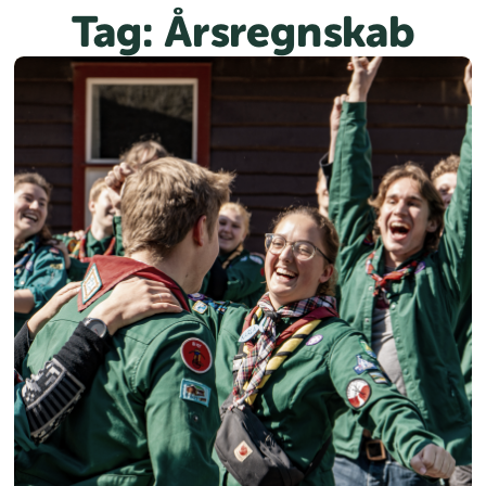
Spring
Tag:
Årsregnskab
til
indhold