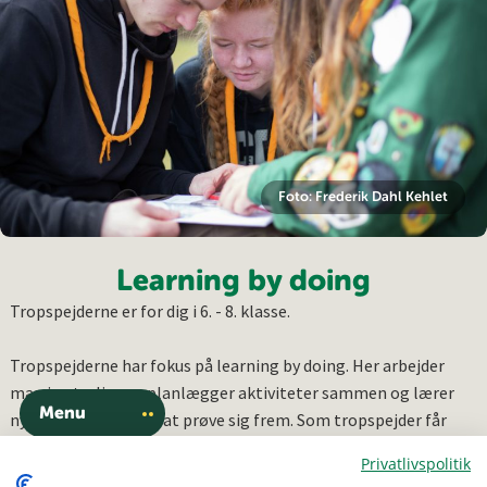
Foto: Frederik Dahl Kehlet
Learning by doing
Tropspejderne er for dig i 6. - 8. klasse.
Tropspejderne har fokus på learning by doing. Her arbejder
man i patruljer og planlægger aktiviteter sammen og lærer
Menu
nye færdigheder ved at prøve sig frem. Som tropspejder får
man meget indflydelse på, hvad man gerne vil lave i sin
Privatlivspolitik
patrulje.