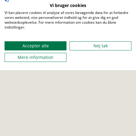
Vi bruger cookies
Gennem planlægning og afvikling af aktiviteter som
Vi kan placere cookies til analyse af vores besøgende data for at forbedre
vores websted, vise personaliseret indhold og for at give dig en god
kanosejling, shelterture og opsætning af lejre, får man et
webstedsoplevelse. For mere information om cookies kan du åbne
endnu tættere sammenhold og udvikler sine færdigheder og
indstillinger.
personlige kompetencer gennem learning by doing.
Accepter alle
Nej tak
Spejderløftet
Mere information
Jeg lover at gøre mit bedste for at lytte til
Guds ord, holde spejderloven og hver dag
gøre noget for at glæde andre.
Spejderloven
En spejder:
lytter til Guds ord
er hjælpsom