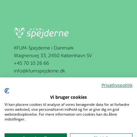
KFUM-Spejderne i Danmark
Wagnersvej 33, 2450 København SV
+45 70 10 26 66
info@kfumspejderne.dk
Privatlivspolitik
Få vores nyhedsbrev
Vi bruger cookies
Vi kan placere cookies til analyse af vores besøgende data for at forbedre
vores websted, vise personaliseret indhold og for at give dig en god
Få ét samlet nyhedsoverblik i din mailboks sidste
webstedsoplevelse. For mere information om cookies kan du åbne
indstillinger.
torsdag i hver måned.
Du får nyheder, der handler om alt fra tips til
Menu