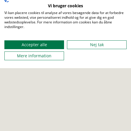
Vi bruger cookies
Foto: Johny Kristensen
Vi kan placere cookies til analyse af vores besøgende data for at forbedre
vores websted, vise personaliseret indhold og for at give dig en god
webstedsoplevelse. For mere information om cookies kan du åbne
indstillinger.
Del dit spejderliv
Vi vil altid gerne se, hvad I laver af spændende og sjove
spejderaktiviteter - derfor må I meget gerne tagge os med
Accepter alle
Nej tak
@kfumspejderne
i jeres Instagram-opslag. Så kan vi dele det
Mere information
videre og forhåbentlig inspirere og underholde nogen andre
med jeres gode idéer. Har du spørgsmål eller brug for hjælp,
kan du altid skrive til
kommunikation@kfumspejderne.dk