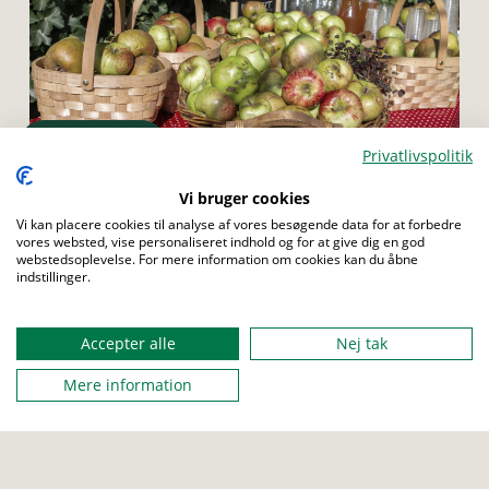
Menu
Privatlivspolitik
Vi bruger cookies
BÆVER
ULV
JUNIOR
TROP
SENIOR
Vi kan placere cookies til analyse af vores besøgende data for at forbedre
vores websted, vise personaliseret indhold og for at give dig en god
Kandiserede æbler
webstedsoplevelse. For mere information om cookies kan du åbne
indstillinger.
Lav noget lækket med dine spejdere
Accepter alle
Nej tak
Mere information