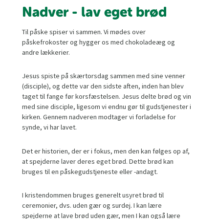
Nadver - lav eget brød
Til påske spiser vi sammen. Vi mødes over
påskefrokoster og hygger os med chokoladeæg og
andre lækkerier.
Jesus spiste på skærtorsdag sammen med sine venner
(disciple), og dette var den sidste aften, inden han blev
taget til fange før korsfæstelsen. Jesus delte brød og vin
med sine disciple, ligesom vi endnu gør til gudstjenester i
kirken. Gennem nadveren modtager vi forladelse for
synde, vi har lavet.
Det er historien, der er i fokus, men den kan følges op af,
at spejderne laver deres eget brød. Dette brød kan
bruges til en påskegudstjeneste eller -andagt.
I kristendommen bruges generelt usyret brød til
ceremonier, dvs. uden gær og surdej. I kan lære
spejderne at lave brød uden gær, men I kan også lære