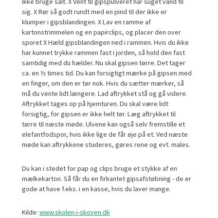
ikke bruge salt. X Vent til gipspulveret har suget vand til
sig. X Rør så godt rundt med en pind til der ikke er
klumper i gipsblandingen. X Lav en ramme af
kartonstrimmelen og en papirclips, og placer den over
sporet X Hæld gipsblandingen ned i rammen. Hvis du ikke
har kunnet trykke rammen fast i jorden, så hold den fast
samtidig med du hælder. Nu skal gipsen tørre. Det tager
ca. en ½ times tid. Du kan forsigtigt mærke på gipsen med
en finger, om den er tør nok. Hvis du sætter mærker, så
må du vente lidt længere. Lad aftrykket stå og gå videre.
Aftrykket tages op på hjemturen. Du skal være lidt
forsigtig, for gipsen er ikke helt tør. Læg aftrykket til
tørre til næste møde. Ulvene kan også selv fremstille et
elefantfodspor, hvis ikke lige de får øje på et. Ved næste
møde kan aftrykkene studeres, gøres rene og evt. males.
Du kan i stedet for pap og clips bruge et stykke af en
mælkekarton. Så får du en firkantet gipsafstøbning - de er
gode at have f.eks. i en kasse, hvis du laver mange.
Kilde:
www.skolen-i-skoven.dk