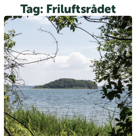
Spring
Tag:
Friluftsrådet
til
indhold