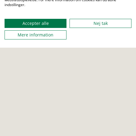
indstillinger.
Udgivelser
Job
Menu
Love og regler
Sites
Privatlivspolitik
About us
Accepter alle
Nej tak
Mere information