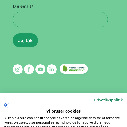
Din email
*
Privatlivspolitik
Kalender
Kontakt
Vi bruger cookies
Mærker
Om os
Vi kan placere cookies til analyse af vores besøgende data for at forbedre
vores websted, vise personaliseret indhold og for at give dig en god
Aktiviteter
Presse
webstedsoplevelse. For mere information om cookies kan du åbne