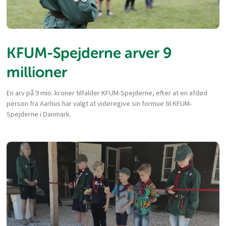
KFUM-Spejderne arver 9
millioner
En arv på 9 mio. kroner tilfalder KFUM-Spejderne, efter at en afdød
person fra Aarhus har valgt at videregive sin formue til KFUM-
Spejderne i Danmark.