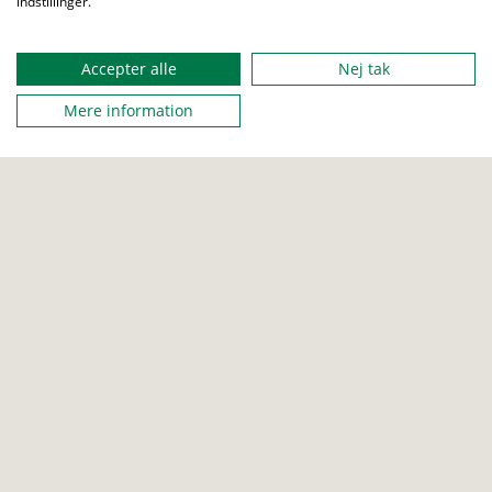
indstillinger.
Menu
Aktiviteter
Presse
Udgivelser
Job
Accepter alle
Nej tak
Love og regler
Sites
Privatlivspolitik
About us
Mere information