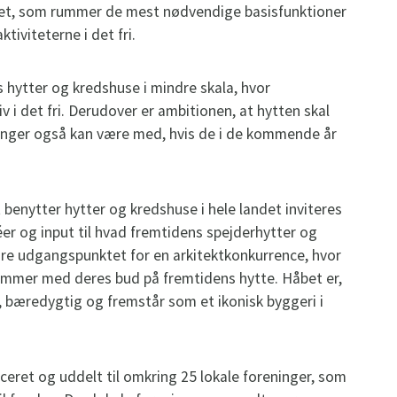
itet, som rummer de mest nødvendige basisfunktioner
iviteterne i det fri.
 hytter og kredshuse i mindre skala, hvor
iv i det fri. Derudover er ambitionen, at hytten skal
eninger også kan være med, hvis de i de kommende år
benytter hytter og kredshuse i hele landet inviteres
éer og input til hvad fremtidens spejderhytter og
ære udgangspunktet for en arkitektkonkurrence, hvor
ommer med deres bud på fremtidens hytte. Håbet er,
l, bæredygtig og fremstår som et ikonisk byggeri i
uceret og uddelt til omkring 25 lokale foreninger, som