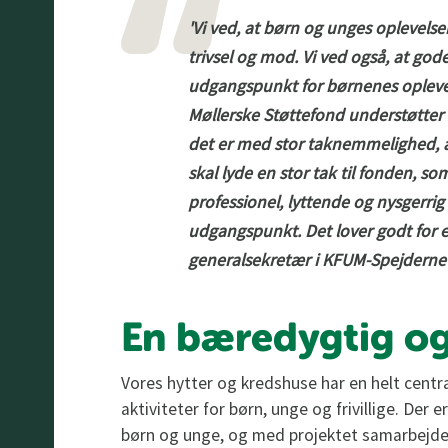
'Vi ved, at børn og unges oplevels
trivsel og mod. Vi ved også, at go
udgangspunkt for børnenes oplevel
Møllerske Støttefond understøtter 
det er med stor taknemmelighed, at
skal lyde en stor tak til fonden, 
professionel, lyttende og nysgerri
udgangspunkt. Det lover godt for e
generalsekretær i KFUM-Spejderne
En bæredygtig og
Vores hytter og kredshuse har en helt cent
aktiviteter for børn, unge og frivillige. Der 
børn og unge, og med projektet samarbejdes