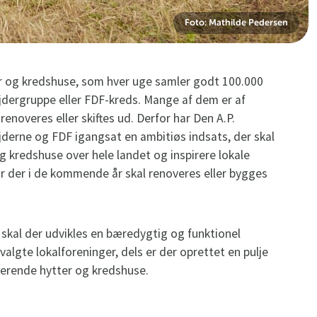
Foto: Mathilde Pedersen
er og kredshuse, som hver uge samler godt 100.000
jdergruppe eller FDF-kreds. Mange af dem er af
noveres eller skiftes ud. Derfor har Den A.P.
derne og FDF igangsat en ambitiøs indsats, der skal
 og kredshuse over hele landet og inspirere lokale
år der i de kommende år skal renoveres eller bygges
ls skal der udvikles en bæredygtig og funktionel
algte lokalforeninger, dels er der oprettet en pulje
terende hytter og kredshuse.