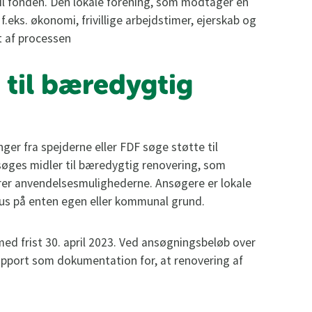
il fonden. Den lokale forening, som modtager en
f.eks. økonomi, frivillige arbejdstimer, ejerskab og
 af processen
 til bæredygtig
ger fra spejderne eller FDF søge støtte til
søges midler til bæredygtig renovering, som
rer anvendelsesmulighederne. Ansøgere er lokale
shus på enten egen eller kommunal grund.
ed frist 30. april 2023. Ved ansøgningsbeløb over
apport som dokumentation for, at renovering af