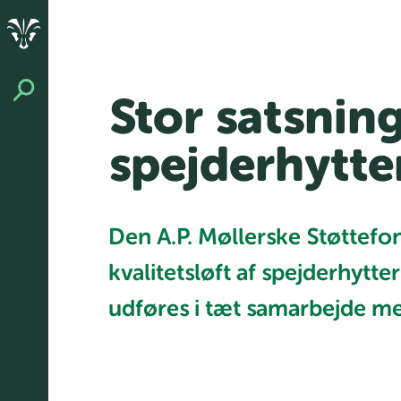
Stor satsnin
spejderhytte
Den A.P. Møllerske Støttefon
kvalitetsløft af spejderhytte
udføres i tæt samarbejde m