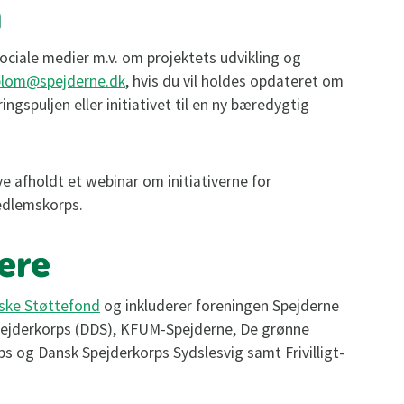
n
ociale medier m.v. om projektets udvikling og
oblom@spejderne.dk
, hvis du vil holdes opdateret om
ngspuljen eller initiativet til en ny bæredygtig
ve afholdt et webinar om initiativerne for
dlemskorps.
ere
rske Støttefond
og inkluderer foreningen Spejderne
ejderkorps (DDS), KFUM-Spejderne, De grønne
s og Dansk Spejderkorps Sydslesvig samt Frivilligt-