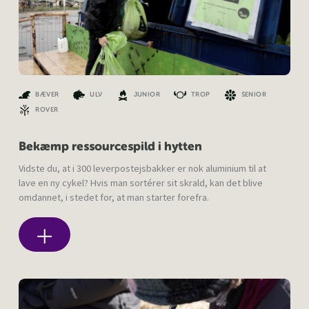
BÆVER
ULV
JUNIOR
TROP
SENIOR
ROVER
Bekæmp ressourcespild i hytten
Vidste du, at i 300 leverpostejsbakker er nok aluminium til at
lave en ny cykel? Hvis man sortérer sit skrald, kan det blive
omdannet, i stedet for, at man starter forefra.