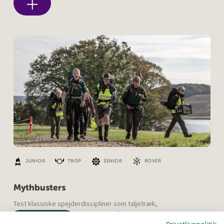
JUNIOR
TROP
SENIOR
ROVER
Mythbusters
Test klassiske spejderdiscipliner som taljetræk,
afstandsbedømmelse og røgfrit bål (og lidt andet).
Menu