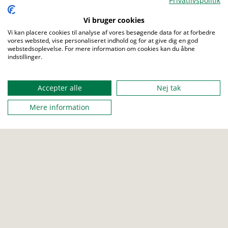
Privatlivspolitik
Vi bruger cookies
Vi kan placere cookies til analyse af vores besøgende data for at forbedre
vores websted, vise personaliseret indhold og for at give dig en god
webstedsoplevelse. For mere information om cookies kan du åbne
indstillinger.
Accepter alle
Nej tak
Mere information
JUNIOR
TROP
SENIOR
ROVER
Rundt om fattigdom
Skal dine spejder få et beder indblik på fattigdom og havde