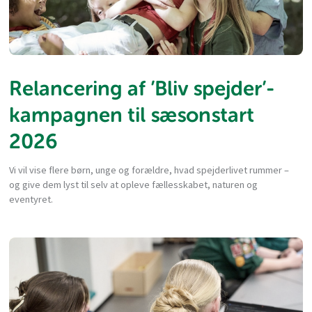
Relancering af ’Bliv spejder’-
kampagnen til sæsonstart
2026
Vi vil vise flere børn, unge og forældre, hvad spejderlivet rummer –
og give dem lyst til selv at opleve fællesskabet, naturen og
eventyret.