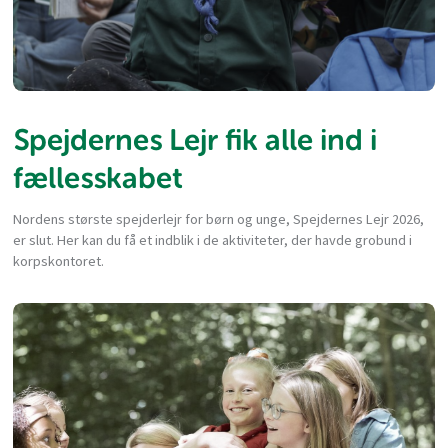
Spejdernes Lejr fik alle ind i
fællesskabet
Nordens største spejderlejr for børn og unge, Spejdernes Lejr 2026,
er slut. Her kan du få et indblik i de aktiviteter, der havde grobund i
korpskontoret.