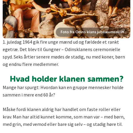
Foto fra Odins klans jubilæumsskrift
1. juledag 1964 gik fire unge mænd ud og fældede et rankt
egetræ. Det blev til Gungner – Odinsklanens ceremonielle
spyd. Seks årtier senere mødes de stadig, nu med koner, børn
og endnu flere medlemmer.
Hvad holder klanen sammen?
Mange har spurgt: Hvordan kan en gruppe mennesker holde
sammen i mere end 60 år?
Måske fordi klanen aldrig har handlet om faste roller eller
krav. Man har altid kunnet komme, som man var – med børn,
med grin, med vemod eller bare sig selv – og stadig høre til.