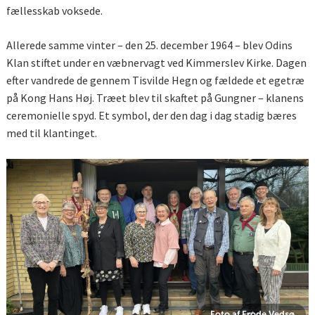
fællesskab voksede.
Allerede samme vinter – den 25. december 1964 – blev Odins
Klan stiftet under en væbnervagt ved Kimmerslev Kirke. Dagen
efter vandrede de gennem Tisvilde Hegn og fældede et egetræ
på Kong Hans Høj. Træet blev til skaftet på Gungner – klanens
ceremonielle spyd. Et symbol, der den dag i dag stadig bæres
med til klantinget.
Foto af Frode Vedsø