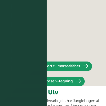
Download kodekort til morsealfabet
Download farv selv-tegning
Ulv
Ulve går i 2.-3. klasse. Ulvearbejdet har Junglebogen af
Rudyard Kipling som fantasiramme. Gennem sjove