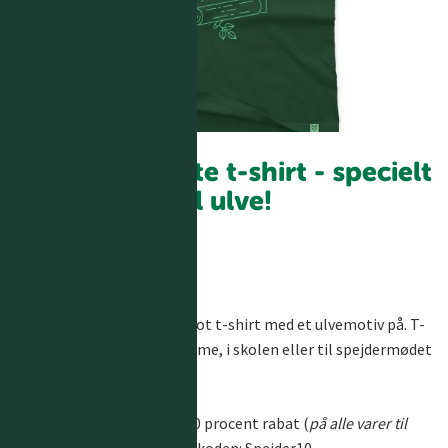
Verdens sejeste t-shirt -
specielt
til ulve
!
Som ulv kan man købe en flot t-shirt med et ulvemotiv på. T-
shirten kan bruges derhjemme, i skolen eller til spejdermødet
sammen med et tørklæde.
Som KFUM-Spejder får du 10 procent rabat (
på alle varer til
normal pris
) ved at benytte koden: Spejder10