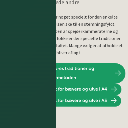
noget for at glæde andre.
Aflæggelsen af ulveløftet er noget specielt for den enkelte
spejder. Derfor bør aflæggelsen ske til en stemningsfyldt
ceremoni sammen med resten af spejderkammeraterne og
lederne i troppen. I mange flokke er der specielle traditioner
for, hvordan man aflægger løftet. Mange vælger at afholde et
fuldmånemøde, hvor løftet bliver aflagt.
Læs mere om vores traditioner og
spejdermetoden
Download mærkeplakat for bævere og ulve i A4
Download mærkeplakat for bævere og ulve i A3