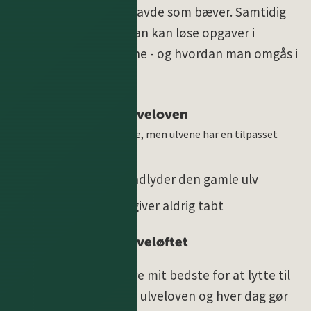
ulvevenner, end man havde som bæver. Samtidig
lærer man, hvordan man kan løse opgaver i
fællesskab uden lederne - og hvordan man omgås i
naturen med respekt.
Ulveloven
Spejderloven gælder for alle, men ulvene har en tilpasset
udgave:
En ulv adlyder den gamle ulv
En ulv giver aldrig tabt
Ulveløftet
Jeg lover at gøre mit bedste for at lytte til
guds ord, holde ulveloven og hver dag gør