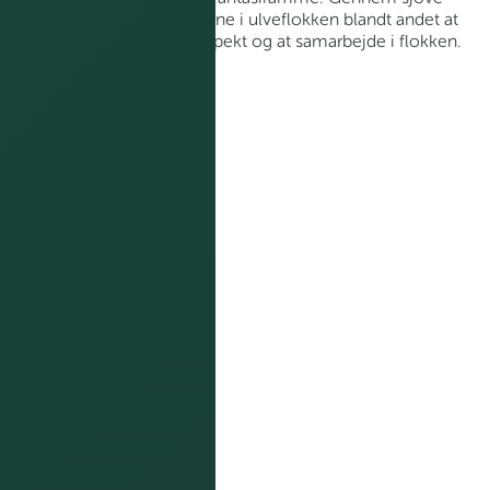
aktiviteter lærer spejderne i ulveflokken blandt andet at
omgås naturen med respekt og at samarbejde i flokken.