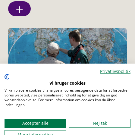
Privatlivspolitik
Menu
Vi bruger cookies
Vi kan placere cookies til analyse af vores besøgende data for at forbedre
vores websted, vise personaliseret indhold og for at give dig en god
webstedsoplevelse. For mere information om cookies kan du åbne
indstillinger.
ULV
Løb - Jorden rundt på 80 minutter
Accepter alle
Nej tak
Selvom man "kun" er ved spejderhytten, er det muligt at
Mere information