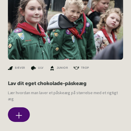
BÆVER
ULV
JUNIOR
TROP
Lav dit eget chokolade-påskeæg
Lær hvordan man laver et påskeæg på størrelse med et rigtigt
æg