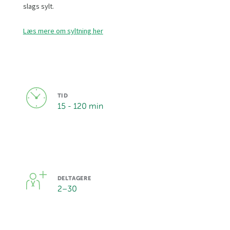
slags sylt.
Læs mere om syltning her
TID
15 - 120 min
DELTAGERE
2
–
30