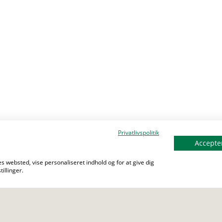
Privatlivspolitik
Accepter
s websted, vise personaliseret indhold og for at give dig
illinger.
er