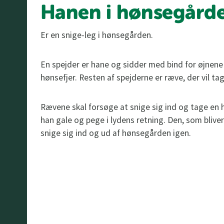
Hanen i hønsegård
Er en snige-leg i hønsegården.
En spejder er hane og sidder med bind for øjnen
hønsefjer. Resten af spejderne er ræve, der vil ta
Rævene skal forsøge at snige sig ind og tage en 
han gale og pege i lydens retning. Den, som bliver 
snige sig ind og ud af hønsegården igen.