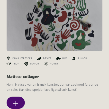
FAMILIESPEJDER
BÆVER
ULV
JUNIOR
TROP
SENIOR
ROVER
Matisse collager
Henri Matisse var en fransk kunster, der var god med farver og
en saks. Kan dine spejder lave lige så unik kunst?