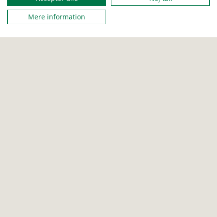
spejderne udforsker deres balancegang ved at gå på slackline
Mere information
FAMILIESPEJDER
BÆVER
ULV
Lyt og lær salmer og sange