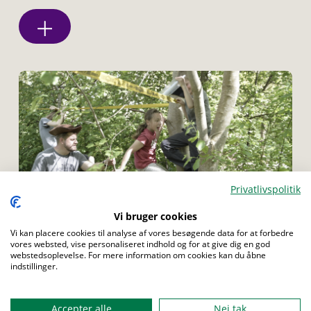
Privatlivspolitik
Menu
Vi bruger cookies
Vi kan placere cookies til analyse af vores besøgende data for at forbedre
vores websted, vise personaliseret indhold og for at give dig en god
FAMILIESPEJDER
BÆVER
ULV
JUNIOR
webstedsoplevelse. For mere information om cookies kan du åbne
TROP
SENIOR
ROVER
indstillinger.
Balancegang
Accepter alle
Nej tak