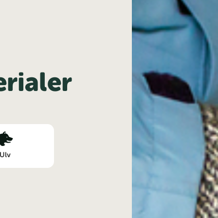
rialer
Ulv