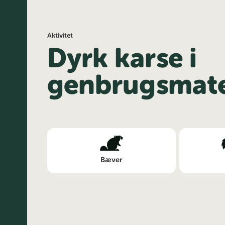
Aktivitet
Dyrk karse i
genbrugsmate
Bæver