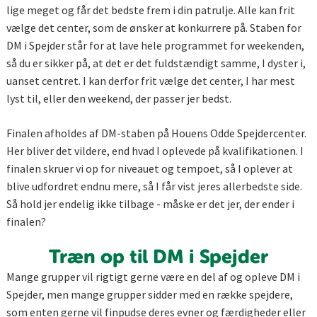
lige meget og får det bedste frem i din patrulje. Alle kan frit
vælge det center, som de ønsker at konkurrere på. Staben for
DM i Spejder står for at lave hele programmet for weekenden,
så du er sikker på, at det er det fuldstændigt samme, I dyster i,
uanset centret. I kan derfor frit vælge det center, I har mest
lyst til, eller den weekend, der passer jer bedst.
Finalen afholdes af DM-staben på Houens Odde Spejdercenter.
Her bliver det vildere, end hvad I oplevede på kvalifikationen. I
finalen skruer vi op for niveauet og tempoet, så I oplever at
blive udfordret endnu mere, så I får vist jeres allerbedste side.
Så hold jer endelig ikke tilbage - måske er det jer, der ender i
finalen?
Træn op til DM i Spejder
Mange grupper vil rigtigt gerne være en del af og opleve DM i
Spejder, men mange grupper sidder med en række spejdere,
som enten gerne vil finpudse deres evner og færdigheder eller