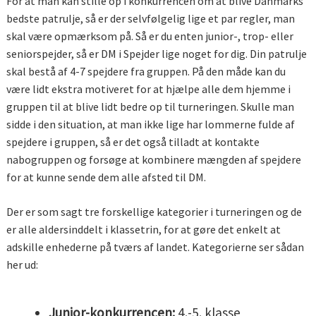
For at man kan stille op i konkurrencen om at blive Danmarks
bedste patrulje, så er der selvfølgelig lige et par regler, man
skal være opmærksom på. Så er du enten junior-, trop- eller
seniorspejder, så er DM i Spejder lige noget for dig. Din patrulje
skal bestå af 4-7 spejdere fra gruppen. På den måde kan du
være lidt ekstra motiveret for at hjælpe alle dem hjemme i
gruppen til at blive lidt bedre op til turneringen. Skulle man
sidde i den situation, at man ikke lige har lommerne fulde af
spejdere i gruppen, så er det også tilladt at kontakte
nabogruppen og forsøge at kombinere mængden af spejdere
for at kunne sende dem alle afsted til DM.
Der er som sagt tre forskellige kategorier i turneringen og de
er alle aldersinddelt i klassetrin, for at gøre det enkelt at
adskille enhederne på tværs af landet. Kategorierne ser sådan
her ud:
Junior-konkurrencen:
4.-5. klasse