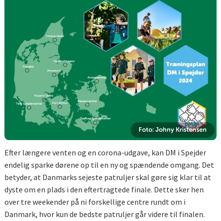
Foto: Johny Kristensen
Efter længere venten og en corona-udgave, kan DM i Spejder
endelig sparke dørene op til en ny og spændende omgang. Det
betyder, at Danmarks sejeste patruljer skal gøre sig klar til at
dyste om en plads i den eftertragtede finale. Dette sker hen
over tre weekender på ni forskellige centre rundt om i
Danmark, hvor kun de bedste patruljer går videre til finalen.