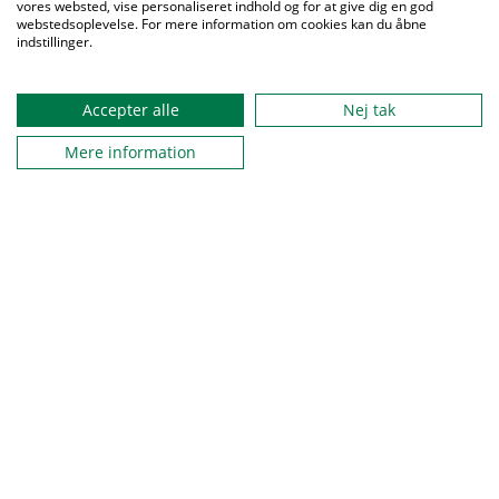
vores websted, vise personaliseret indhold og for at give dig en god
webstedsoplevelse. For mere information om cookies kan du åbne
indstillinger.
Accepter alle
Nej tak
Mere information
Spejderne er en del af solsikkeprogrammet
På Spejdernes Lejr startede et nyt kapitel i arbejdet med
inklusion med fejringen af, at Spejderne er trådt ind i
Solsikkeprogrammet.