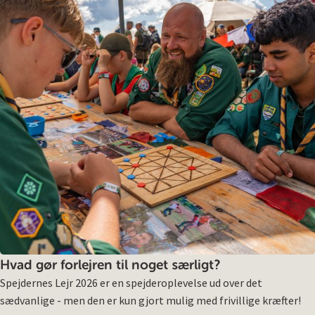
Hvad gør forlejren til noget særligt?
Spejdernes Lejr 2026 er en spejderoplevelse ud over det
sædvanlige - men den er kun gjort mulig med frivillige kræfter!