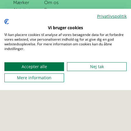
Mærker
Om os
Aktiviteter
Presse
Privatlivspolitik
Udgivelser
Job
Love og regler
Sites
Vi bruger cookies
Privatlivspolitik
About us
Vi kan placere cookies til analyse af vores besøgende data for at forbedre
vores websted, vise personaliseret indhold og for at give dig en god
webstedsoplevelse. For mere information om cookies kan du åbne
indstillinger.
Menu
Accepter alle
Nej tak
Mere information