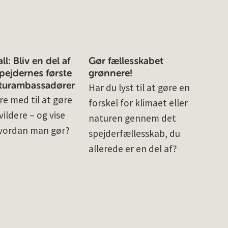
l: Bliv en del af
Gør fællesskabet
ejdernes første
grønnere!
turambassadører
Har du lyst til at gøre en
re med til at gøre
forskel for klimaet eller
ildere – og vise
naturen gennem det
vordan man gør?
spejderfællesskab, du
allerede er en del af?