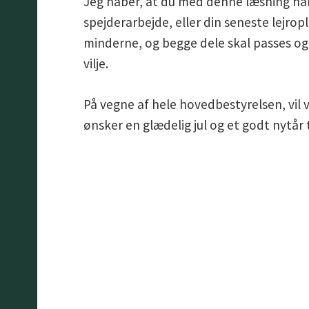
Jeg håber, at du med denne læsning har
spejderarbejde, eller din seneste lejrople
minderne, og begge dele skal passes og
vilje.
På vegne af hele hovedbestyrelsen, vil v
ønsker en glædelig jul og et godt nytår t