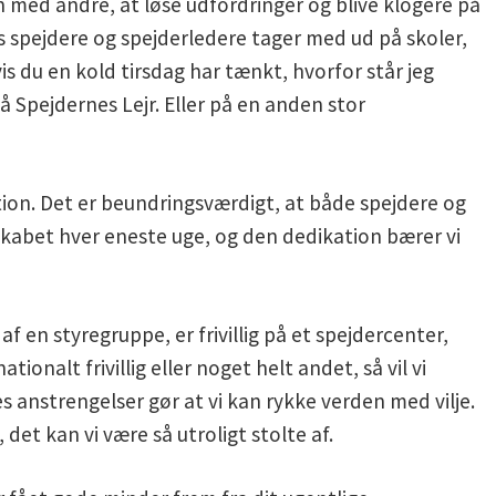
 med andre, at løse udfordringer og blive klogere på
 spejdere og spejderledere tager med ud på skoler,
s du en kold tirsdag har tænkt, hvorfor står jeg
å Spejdernes Lejr. Eller på en anden stor
tion. Det er beundringsværdigt, at både spejdere og
skabet hver eneste uge, og den dedikation bærer vi
f en styregruppe, er frivillig på et spejdercenter,
ionalt frivillig eller noget helt andet, så vil vi
s anstrengelser gør at vi kan rykke verden med vilje.
det kan vi være så utroligt stolte af.