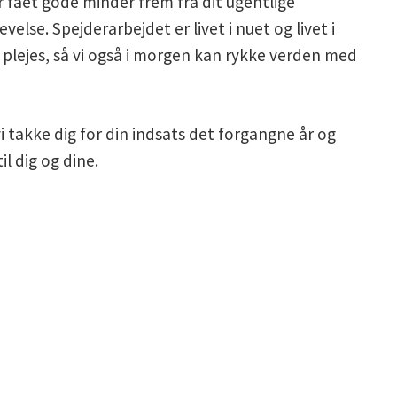
 fået gode minder frem fra dit ugentlige
velse. Spejderarbejdet er livet i nuet og livet i
 plejes, så vi også i morgen kan rykke verden med
i takke dig for din indsats det forgangne år og
il dig og dine.