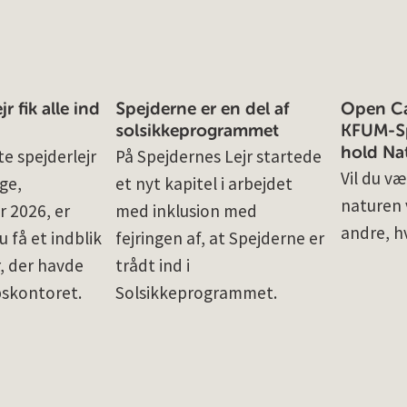
r fik alle ind
Spejderne er en del af
Open Cal
solsikkeprogrammet
KFUM-Sp
hold Na
e spejderlejr
På Spejdernes Lejr startede
Vil du væ
ge,
et nyt kapitel i arbejdet
naturen v
r 2026, er
med inklusion med
andre, h
u få et indblik
fejringen af, at Spejderne er
r, der havde
trådt ind i
pskontoret.
Solsikkeprogrammet.