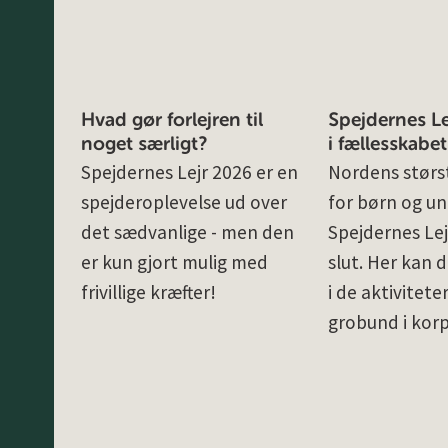
Hvad gør forlejren til
Spejdernes Lej
noget særligt?
i fællesskabet
Spejdernes Lejr 2026 er en
Nordens størst
spejderoplevelse ud over
for børn og un
det sædvanlige - men den
Spejdernes Lej
er kun gjort mulig med
slut. Her kan d
frivillige kræfter!
i de aktivitete
grobund i kor