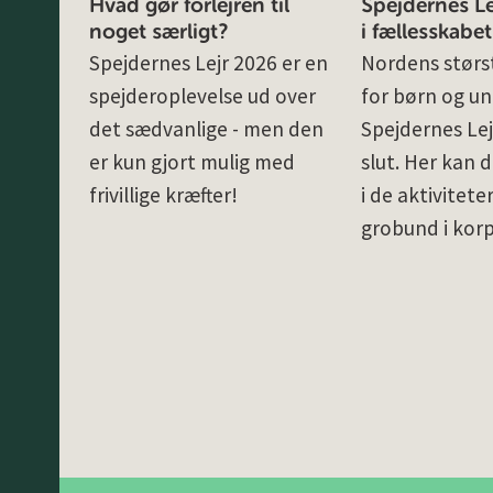
Hvad gør forlejren til
Spejdernes Lej
noget særligt?
i fællesskabet
Spejdernes Lejr 2026 er en
Nordens størst
spejderoplevelse ud over
for børn og un
det sædvanlige - men den
Spejdernes Lej
er kun gjort mulig med
slut. Her kan d
frivillige kræfter!
i de aktivitete
grobund i kor