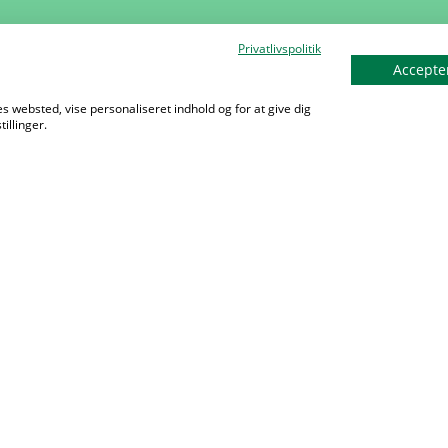
Privatlivspolitik
Accepter
s websted, vise personaliseret indhold og for at give dig
illinger.
Kale
Mær
Aktiv
Udgi
Love
Priva