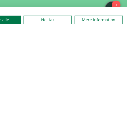
 alle
Nej tak
Mere information
nder
Kontakt
ker
Om os
iteter
Presse
velser
Job
 og regler
Sites
tlivspolitik
About us