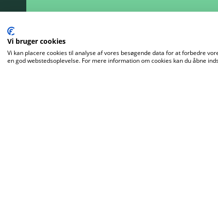
Vi bruger cookies
Vi kan placere cookies til analyse af vores besøgende data for at forbedre vore
en god webstedsoplevelse. For mere information om cookies kan du åbne indst
KFUM-Spejderne i Danmark
Wagnersvej 33, 2450 København SV
+45 70 10 26 66
info@kfumspejderne.dk
Få vores nyhedsbrev