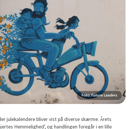
Foto: Future Leaders
er julekalendere bliver vist på diverse skærme. Årets
jertes Hemmelighed’, og handlingen foregår i en lille