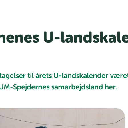
nenes U-landskal
agelser til årets U-landskalender været
FUM-Spejdernes samarbejdsland her.