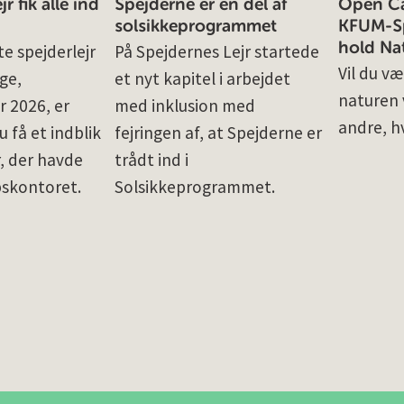
r fik alle ind
Spejderne er en del af
Open Cal
solsikkeprogrammet
KFUM-Sp
hold Na
e spejderlejr
På Spejdernes Lejr startede
Vil du væ
ge,
et nyt kapitel i arbejdet
naturen v
r 2026, er
med inklusion med
andre, h
u få et indblik
fejringen af, at Spejderne er
r, der havde
trådt ind i
pskontoret.
Solsikkeprogrammet.