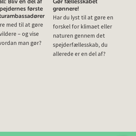
l: Bliv en del af
Gør fællesskabet
ejdernes første
grønnere!
turambassadører
Har du lyst til at gøre en
re med til at gøre
forskel for klimaet eller
ildere – og vise
naturen gennem det
vordan man gør?
spejderfællesskab, du
allerede er en del af?