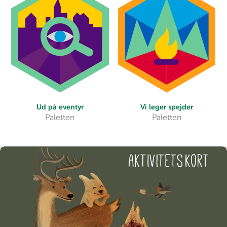
Ud på eventyr
Vi leger spejder
Paletten
Paletten