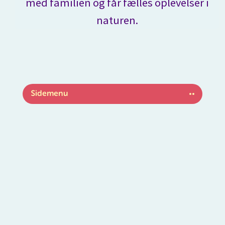
med familien og får fælles oplevelser i
Spring
naturen.
til
indhold
Sidemenu