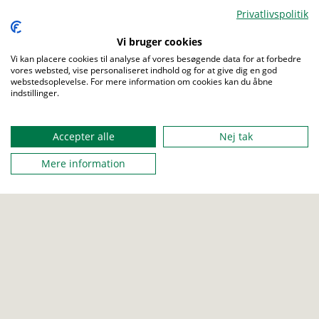
Privatlivspolitik
Vi bruger cookies
Vi kan placere cookies til analyse af vores besøgende data for at forbedre
vores websted, vise personaliseret indhold og for at give dig en god
Foto: Johny Kristensen
webstedsoplevelse. For mere information om cookies kan du åbne
indstillinger.
Frihed til at skabe dine egne
Accepter alle
Nej tak
spejdereventyr
Mere information
Rovere er for dig på 17 år og opefter, der er klar til at tage
spejderlivet i egne hænder. Her er der ingen faste rammer – du
er din egen leder og en del af en klan, hvor I selv bestemmer,
hvor tit I mødes, og hvad I vil lave. Det er her, du virkelig kan slå
din indre spejder løs og skabe de vilde oplevelser, I drømmer
om. Kun fantasien sætter grænser.
Som rover kan du fx også blive leder for en enhed, være
gruppeleder eller være med i distriktsarbejdet.