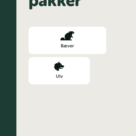
pakker
Bæver
Ulv